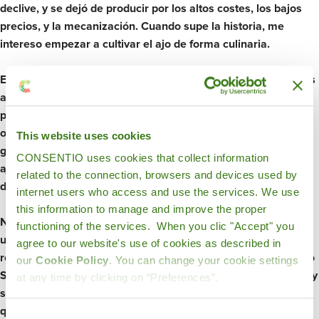
declive, y se dejó de producir por los altos costes, los bajos
precios, y la mecanización. Cuando supe la historia, me
intereso empezar a cultivar el ajo de forma culinaria.
En 2016, empecé a traer variedades de ajo morado, similares
a las cultivadas hace mas de 50 años, pero resultaron poco
productivas. Empecé a interesarme por las variedades de
origen chino, que son las más comunes y rentables, dado la
This website uses cookies
genética de su semilla. No debemos olvidar que el origen de
CONSENTIO uses cookies that collect information
ajo viene de Asia, y trasladada a Egipto, Grecia, Roma y
related to the connection, browsers and devices used by
después a toda Europa.
internet users who access and use the services. We use
this information to manage and improve the proper
No fue sencillo empezar a producir, ya que iniciarse supone
functioning of the services. When you clic "Accept" you
un esfuerzo económico muy alto, por la inversión que
agree to our website's use of cookies as described in
requiere en maquinaria, personal e insumos. El cultivo del ajo
our
Cookie Policy
. You can change your cookie settings
Spring (variedad china), empieza a plantarse en septiembre, y
at any time by clicking on “Preferences”.
se cosecha a principios de junio. Son mas de 9 meses desde
que plantas hasta que
Consent